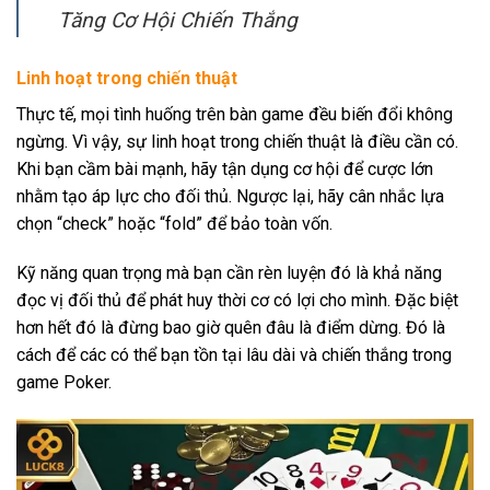
Tăng Cơ Hội Chiến Thắng
Linh hoạt trong chiến thuật
Thực tế, mọi tình huống trên bàn game đều biến đổi không
ngừng. Vì vậy, sự linh hoạt trong chiến thuật là điều cần có.
Khi bạn cầm bài mạnh, hãy tận dụng cơ hội để cược lớn
nhằm tạo áp lực cho đối thủ. Ngược lại, hãy cân nhắc lựa
chọn “check” hoặc “fold” để bảo toàn vốn.
Kỹ năng quan trọng mà bạn cần rèn luyện đó là khả năng
đọc vị đối thủ để phát huy thời cơ có lợi cho mình. Đặc biệt
hơn hết đó là đừng bao giờ quên đâu là điểm dừng. Đó là
cách để các có thể bạn tồn tại lâu dài và chiến thắng trong
game Poker.