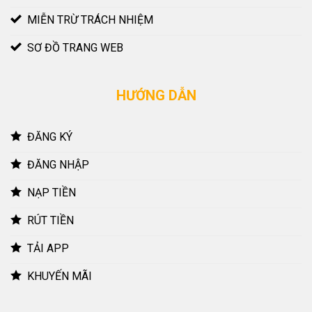
MIỄN TRỪ TRÁCH NHIỆM
SƠ ĐỒ TRANG WEB
HƯỚNG DẪN
ĐĂNG KÝ
ĐĂNG NHẬP
NẠP TIỀN
RÚT TIỀN
TẢI APP
KHUYẾN MÃI