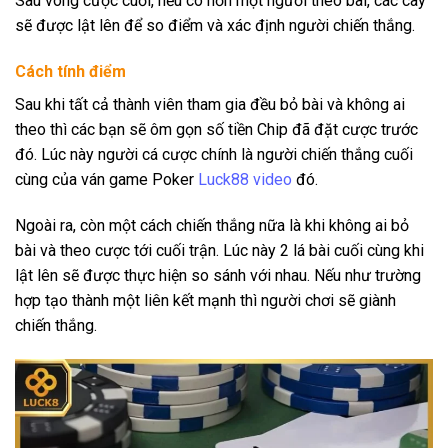
Sau vòng cược cuối, nếu có hơn một người theo bài, các cây
sẽ được lật lên để so điểm và xác định người chiến thắng.
Cách tính điểm
Sau khi tất cả thành viên tham gia đều bỏ bài và không ai
theo thì các bạn sẽ ôm gọn số tiền Chip đã đặt cược trước
đó. Lúc này người cá cược chính là người chiến thắng cuối
cùng của ván game
Poker
Luck88 video
đó.
Ngoài ra, còn một cách chiến thắng nữa là khi không ai bỏ
bài và theo cược tới cuối trận. Lúc này 2 lá bài cuối cùng khi
lật lên sẽ được thực hiện so sánh với nhau. Nếu như trường
hợp tạo thành một liên kết mạnh thì người chơi sẽ giành
chiến thắng.