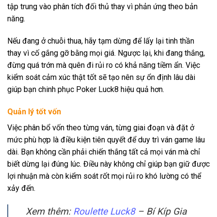
tập trung vào phân tích đối thủ thay vì phản ứng theo bản
năng.
Nếu đang ở chuỗi thua, hãy tạm dừng để lấy lại tinh thần
thay vì cố gắng gỡ bằng mọi giá. Ngược lại, khi đang thắng,
đừng quá trớn mà quên đi rủi ro có khả năng tiềm ẩn. Việc
kiểm soát cảm xúc thật tốt sẽ tạo nên sự ổn định lâu dài
giúp bạn chinh phục
Poker Luck8
hiệu quả hơn.
Quản lý tốt vốn
Việc phân bổ vốn theo từng ván, từng giai đoạn và đặt ở
mức phù hợp là điều kiện tiên quyết để duy trì ván game lâu
dài. Bạn không cần phải chiến thắng tất cả mọi ván mà chỉ
biết dừng lại đúng lúc. Điều này không chỉ giúp bạn giữ được
lợi nhuận mà còn kiểm soát rốt mọi rủi ro khó lường có thể
xảy đến.
Xem thêm:
Roulette Luck8
– Bí Kíp Gia