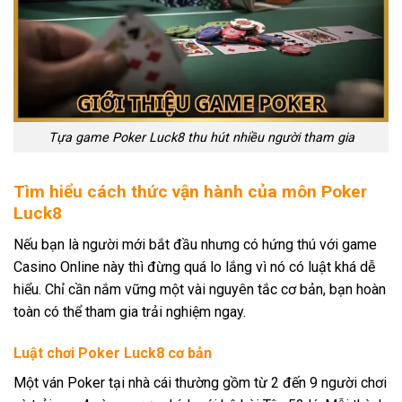
Tựa game Poker Luck8 thu hút nhiều người tham gia
Tìm hiểu cách thức vận hành của môn Poker
Luck8
Nếu bạn là người mới bắt đầu nhưng có hứng thú với game
Casino Online này thì đừng quá lo lắng vì nó có luật khá dễ
hiểu. Chỉ cần nắm vững một vài nguyên tắc cơ bản, bạn hoàn
toàn có thể tham gia trải nghiệm ngay.
Luật chơi Poker Luck8 cơ bản
Một ván Poker tại nhà cái thường gồm từ 2 đến 9 người chơi