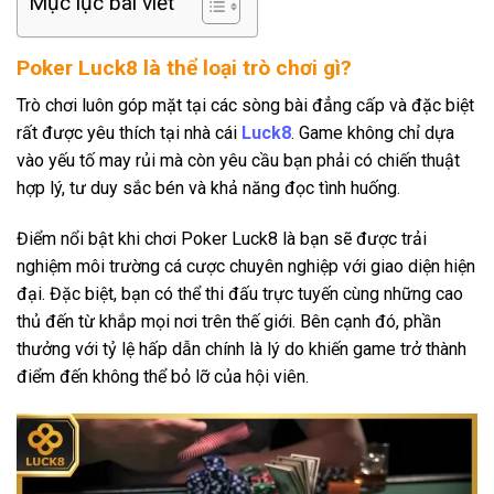
Mục lục bài viết
Poker Luck8 là thể loại trò chơi gì?
Trò chơi luôn góp mặt tại các sòng bài đẳng cấp và đặc biệt
rất được yêu thích tại nhà cái
Luck8
. Game không chỉ dựa
vào yếu tố may rủi mà còn yêu cầu bạn phải có chiến thuật
hợp lý, tư duy sắc bén và khả năng đọc tình huống.
Điểm nổi bật khi chơi
Poker Luck8
là bạn sẽ được trải
nghiệm môi trường cá cược chuyên nghiệp với giao diện hiện
đại. Đặc biệt, bạn có thể thi đấu trực tuyến cùng những cao
thủ đến từ khắp mọi nơi trên thế giới. Bên cạnh đó, phần
thưởng với tỷ lệ hấp dẫn chính là lý do khiến game trở thành
điểm đến không thể bỏ lỡ của hội viên.