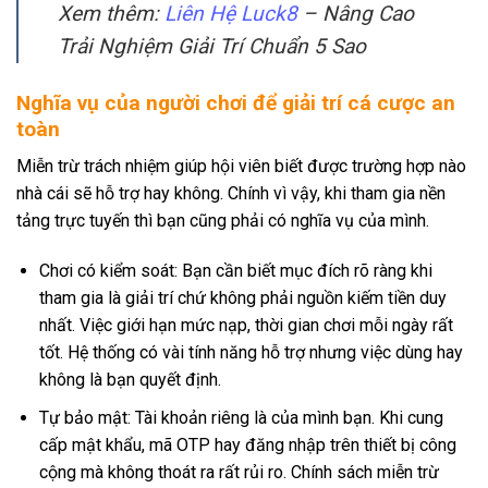
Xem thêm:
Liên Hệ Luck8
– Nâng Cao
Trải Nghiệm Giải Trí Chuẩn 5 Sao
Nghĩa vụ của người chơi để giải trí cá cược an
toàn
Miễn trừ trách nhiệm giúp hội viên biết được trường hợp nào
nhà cái sẽ hỗ trợ hay không. Chính vì vậy, khi tham gia nền
tảng trực tuyến thì bạn cũng phải có nghĩa vụ của mình.
Chơi có kiểm soát: Bạn cần biết mục đích rõ ràng khi
tham gia là giải trí chứ không phải nguồn kiếm tiền duy
nhất. Việc giới hạn mức nạp, thời gian chơi mỗi ngày rất
tốt. Hệ thống có vài tính năng hỗ trợ nhưng việc dùng hay
không là bạn quyết định.
Tự bảo mật: Tài khoản riêng là của mình bạn. Khi cung
cấp mật khẩu, mã OTP hay đăng nhập trên thiết bị công
cộng mà không thoát ra rất rủi ro. Chính sách miễn trừ