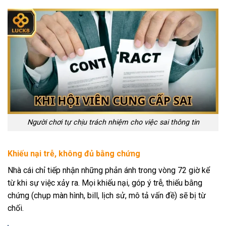
Người chơi tự chịu trách nhiệm cho việc sai thông tin
Khiếu nại trễ, không đủ bằng chứng
Nhà cái chỉ tiếp nhận những phản ánh trong vòng 72 giờ kể
từ khi sự việc xảy ra. Mọi khiếu nại, góp ý trễ, thiếu bằng
chứng (chụp màn hình, bill, lịch sử, mô tả vấn đề) sẽ bị từ
chối.