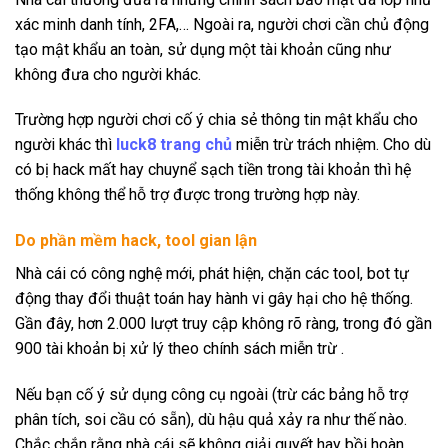
xác minh danh tính, 2FA,… Ngoài ra, người chơi cần chủ động
tạo mật khẩu an toàn, sử dụng một tài khoản cũng như
không đưa cho người khác.
Trường hợp người chơi cố ý chia sẻ thông tin mật khẩu cho
người khác thì
luck8 trang chủ
miễn trừ trách nhiệm. Cho dù
có bị hack mất hay chuynể sạch tiền trong tài khoản thì hệ
thống không thể hỗ trợ được trong trường hợp này.
Do phần mềm hack, tool gian lận
Nhà cái có công nghệ mới, phát hiện, chặn các tool, bot tự
động thay đổi thuật toán hay hành vi gây hại cho hệ thống.
Gần đây, hơn 2.000 lượt truy cập không rõ ràng, trong đó gần
900 tài khoản bị xử lý theo chính sách miễn trừ .
Nếu bạn cố ý sử dụng công cụ ngoài (trừ các bảng hỗ trợ
phân tích, soi cầu có sẵn), dù hậu quả xảy ra như thế nào.
Chắc chắn rằng nhà cái sẽ không giải quyết hay bồi hoàn