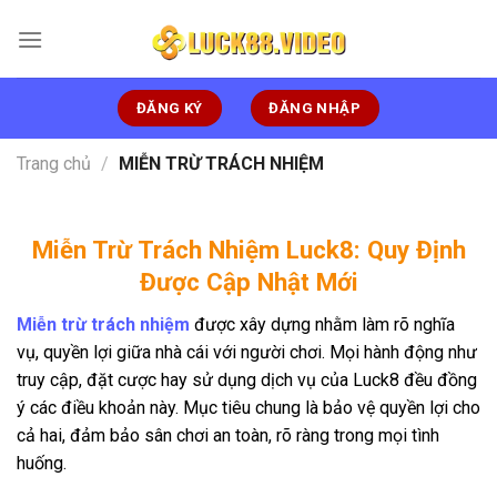
Skip
to
content
ĐĂNG KÝ
ĐĂNG NHẬP
Trang chủ
/
MIỄN TRỪ TRÁCH NHIỆM
Miễn Trừ Trách Nhiệm Luck8: Quy Định
Được Cập Nhật Mới
Miễn trừ trách nhiệm
được xây dựng nhằm làm rõ nghĩa
vụ, quyền lợi giữa nhà cái với người chơi. Mọi hành động như
truy cập, đặt cược hay sử dụng dịch vụ của Luck8 đều đồng
ý các điều khoản này. Mục tiêu chung là bảo vệ quyền lợi cho
cả hai, đảm bảo sân chơi an toàn, rõ ràng trong mọi tình
huống.