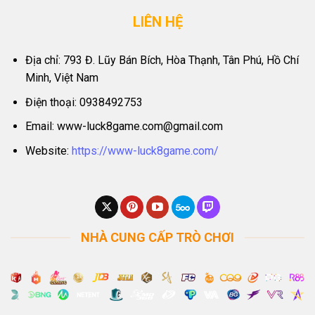
LIÊN HỆ
Địa chỉ: 793 Đ. Lũy Bán Bích, Hòa Thạnh, Tân Phú, Hồ Chí
Minh, Việt Nam
Điện thoại: 0938492753
Email:
www-luck8game.com@gmail.com
Website:
https://www-luck8game.com/
NHÀ CUNG CẤP TRÒ CHƠI