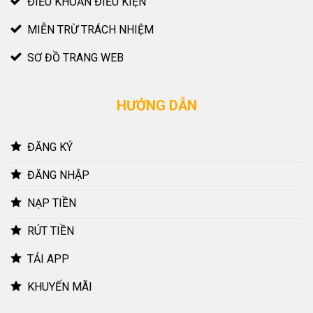
ĐIỀU KHOẢN ĐIỀU KIỆN
MIỄN TRỪ TRÁCH NHIỆM
SƠ ĐỒ TRANG WEB
HƯỚNG DẪN
ĐĂNG KÝ
ĐĂNG NHẬP
NẠP TIỀN
RÚT TIỀN
TẢI APP
KHUYẾN MÃI